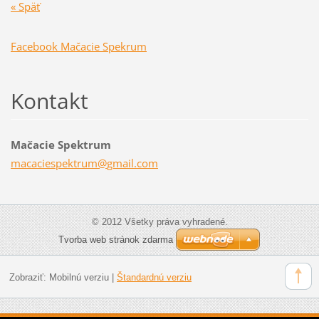
« Späť
Facebook Mačacie Spekrum
Kontakt
Mačacie Spektrum
macacies
pektrum@
gmail.co
m
© 2012 Všetky práva vyhradené.
Tvorba web stránok zdarma
Zobraziť:
Mobilnú verziu
|
Štandardnú verziu