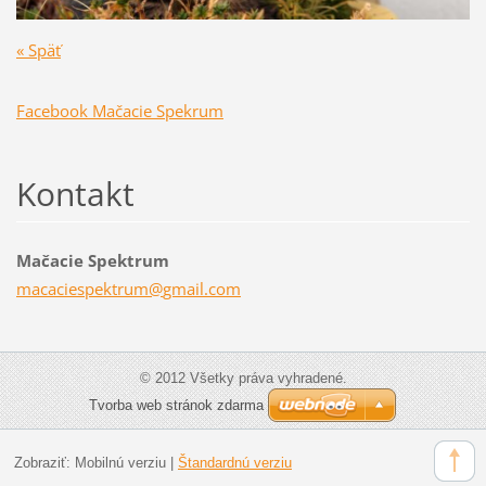
« Späť
Facebook Mačacie Spekrum
Kontakt
Mačacie Spektrum
macacies
pektrum@
gmail.co
m
© 2012 Všetky práva vyhradené.
Tvorba web stránok zdarma
Zobraziť:
Mobilnú verziu
|
Štandardnú verziu