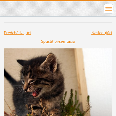
Predchádzajúci
Nasledujúci
Spustiť prezentáciu