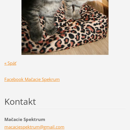
« Späť
Facebook Mačacie Spekrum
Kontakt
Mačacie Spektrum
macacies
pektrum@
gmail.co
m