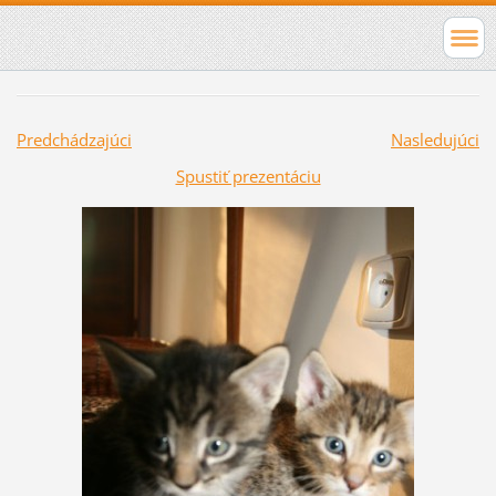
Predchádzajúci
Nasledujúci
Spustiť prezentáciu